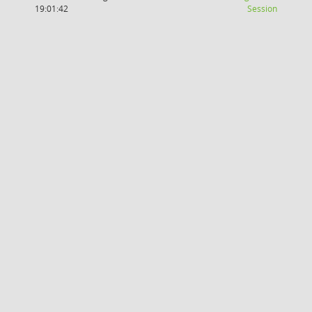
(Wird in
19:01:42
Session