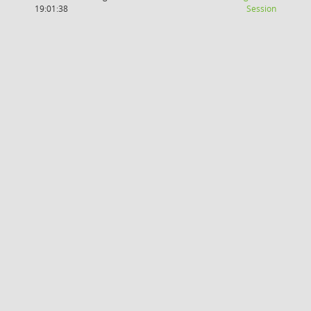
(Wird in
19:01:38
Session