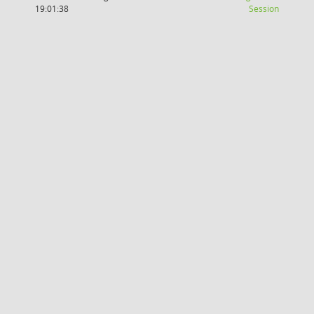
(Wird in
19:01:38
Session