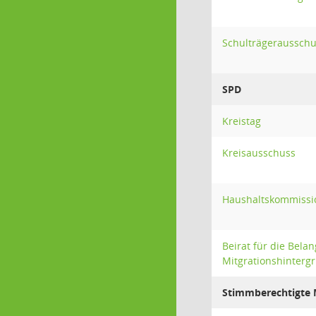
Schulträgeraussch
SPD
Kreistag
Kreisausschuss
Haushaltskommissi
Beirat für die Bel
Mitgrationshinterg
Stimmberechtigte M