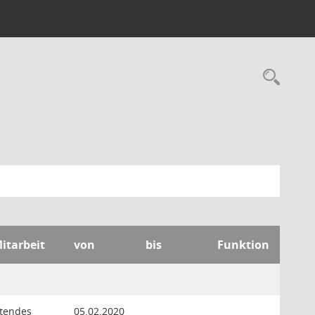
Rec
Mitarbeit
von
bis
Funktion
etendes
05.02.2020