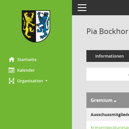
Toggle navigation
Pia Bockho
Informationen
Startseite
Kalender
Organisation
Gremium
Ausschussmitglied
Kreisentwicklungsa