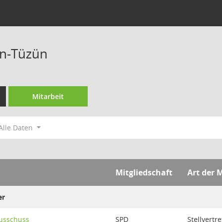
rn-Tüzün
Mitarbeit
Alle Daten
Mitgliedschaft
Art der 
er
usschuss
SPD
Stellvertr