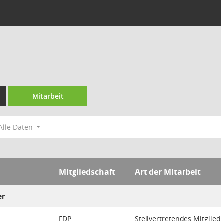
Mitarbeit
Alle Daten
Mitgliedschaft
Art der Mitarbeit
er
FDP
Stellvertretendes Mitglied