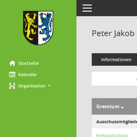
Toggle navigation
Peter Jakob
Informationen
Startseite
Kalender
Organisation
Gremium
Ausschussmitglied
Kreisausschuss