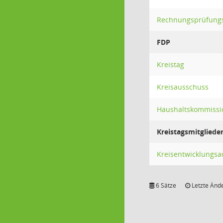
Rechnungsprüfung
FDP
Kreistag
Kreisausschuss
Haushaltskommissi
Kreistagsmitgliede
Kreisentwicklungsa
6 Sätze
Letzte Ände