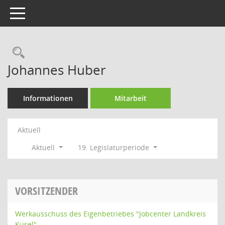
Toggle navigation
Rechercheauswahl
Johannes Huber
Informationen
Mitarbeit
Aktuell
Aktuell
19. Legislaturperiode
VORSITZENDER
Werkausschuss des Eigenbetriebes "Jobcenter Landkreis
Kusel"