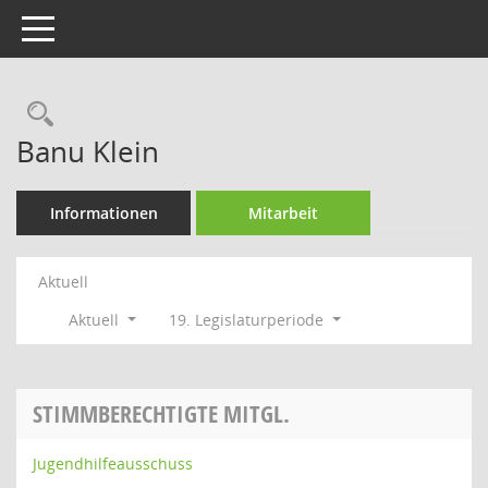
Toggle navigation
Rechercheauswahl
Banu Klein
Informationen
Mitarbeit
Aktuell
Aktuell
19. Legislaturperiode
STIMMBERECHTIGTE MITGL.
Jugendhilfeausschuss