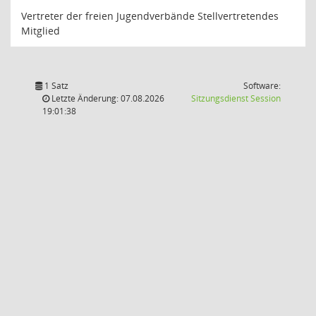
Vertreter der freien Jugendverbände Stellvertretendes
Mitglied
1 Satz
Software:
(Wird in
Letzte Änderung: 07.08.2026
Sitzungsdienst
Session
19:01:38