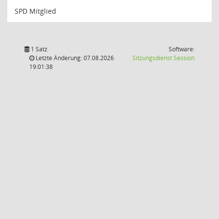
SPD Mitglied
1 Satz
Software:
(Wird in
Letzte Änderung: 07.08.2026
Sitzungsdienst
Session
19:01:38