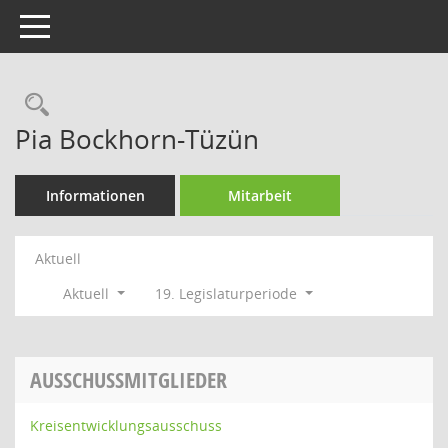
Toggle navigation
Rechercheauswahl
Pia Bockhorn-Tüzün
Informationen
Mitarbeit
Aktuell
Aktuell
19. Legislaturperiode
AUSSCHUSSMITGLIEDER
Kreisentwicklungsausschuss