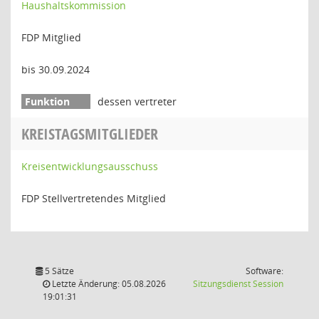
Haushaltskommission
FDP Mitglied
bis 30.09.2024
dessen vertreter
KREISTAGSMITGLIEDER
Kreisentwicklungsausschuss
FDP Stellvertretendes Mitglied
5 Sätze
Software:
(Wird in
Letzte Änderung: 05.08.2026
Sitzungsdienst
Session
19:01:31