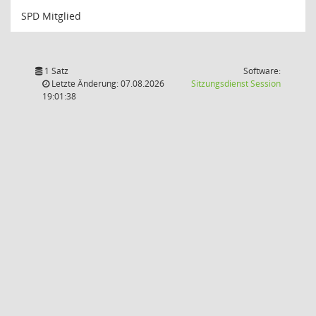
SPD Mitglied
1 Satz
Software:
(Wird in
Letzte Änderung: 07.08.2026
Sitzungsdienst
Session
19:01:38