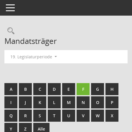
Toggle navigation
Rechercheauswahl
Mandatsträger
19. Legislaturperiode
A
B
C
D
E
F
G
H
I
J
K
L
M
N
O
P
Q
R
S
T
U
V
W
X
Y
Z
Alle