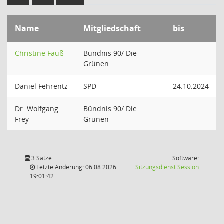
Name
Mitgliedschaft
bis
Christine Fauß
Bündnis 90/ Die
Grünen
Daniel Fehrentz
SPD
24.10.2024
Dr. Wolfgang
Bündnis 90/ Die
Frey
Grünen
3 Sätze
Software:
(Wird in
Letzte Änderung: 06.08.2026
Sitzungsdienst
Session
19:01:42