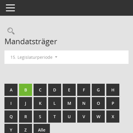
Toggle navigation
Rechercheauswahl
Mandatsträger
15. Legislaturperiode
A
B
C
D
E
F
G
H
I
J
K
L
M
N
O
P
Q
R
S
T
U
V
W
X
Y
Z
Alle