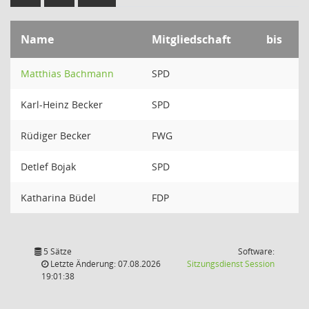
Name
Mitgliedschaft
bis
Matthias Bachmann
SPD
Karl-Heinz Becker
SPD
Rüdiger Becker
FWG
Detlef Bojak
SPD
Katharina Büdel
FDP
5 Sätze
Software:
(Wird in
Letzte Änderung: 07.08.2026
Sitzungsdienst
Session
19:01:38