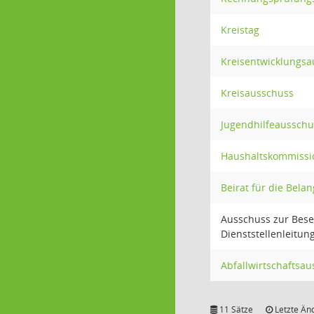
Kreistag
Kreisentwicklungsa
Kreisausschuss
Jugendhilfeausschu
Haushaltskommissi
Beirat für die Bel
Ausschuss zur Bese
Dienststellenleitun
Abfallwirtschaftsa
11 Sätze
Letzte Än