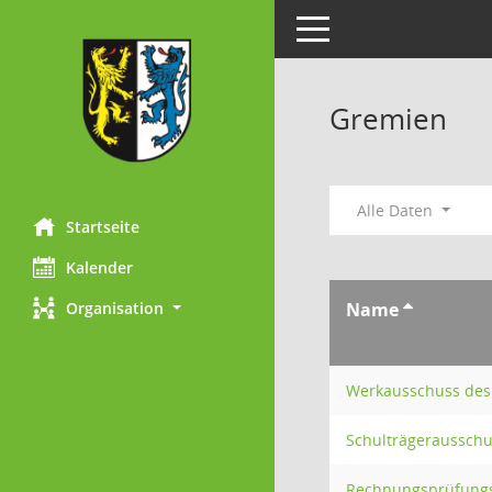
Toggle navigation
Gremien
Alle Daten
Startseite
Kalender
Organisation
Name
Werkausschuss des 
Schulträgeraussch
Rechnungsprüfung