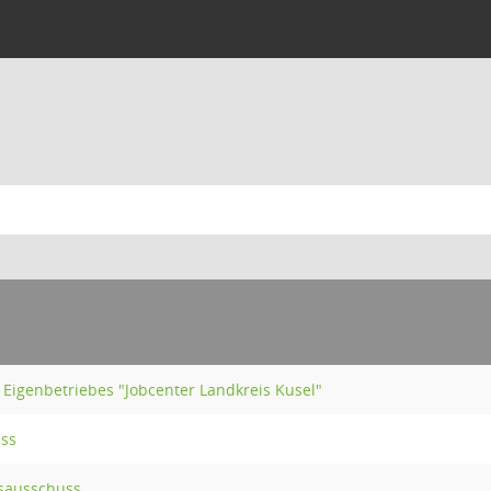
Eigenbetriebes "Jobcenter Landkreis Kusel"
uss
sausschuss