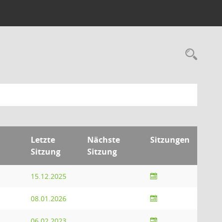
Rec
Letzte
Nächste
Sitzungen
Sitzung
Sitzung
15.12.2025
08.01.2026
06.02.2023